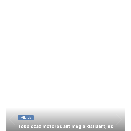
Állatok
Két kis agár hihetetlen mutatványa,
melyeket a tó partján fedeztek fel,