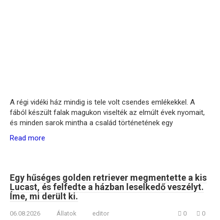
A régi vidéki ház mindig is tele volt csendes emlékekkel. A
fából készült falak magukon viselték az elmúlt évek nyomait,
és minden sarok mintha a család történetének egy
Read more
Egy hűséges golden retriever megmentette a kis
Lucast, és felfedte a házban leselkedő veszélyt.
Íme, mi derült ki.
06.08.2026
Állatok
editor
0
0