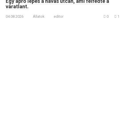
Egy apró lépés a havas utcán, ami felfedte a
váratlant.
04.08.2026
Állatok
editor
0
1