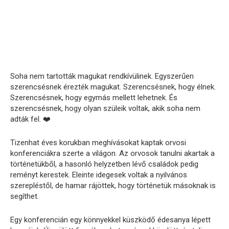
Soha nem tartották magukat rendkívülinek. Egyszerűen
szerencsésnek érezték magukat. Szerencsésnek, hogy élnek.
Szerencsésnek, hogy egymás mellett lehetnek. És
szerencsésnek, hogy olyan szüleik voltak, akik soha nem
adták fel. ❤️
Tizenhat éves korukban meghívásokat kaptak orvosi
konferenciákra szerte a világon. Az orvosok tanulni akartak a
történetükből, a hasonló helyzetben lévő családok pedig
reményt kerestek. Eleinte idegesek voltak a nyilvános
szerepléstől, de hamar rájöttek, hogy történetük másoknak is
segíthet.
Egy konferencián egy könnyekkel küszködő édesanya lépett