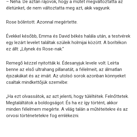
– Néha. De aztán rájövök, hogy a műtét megváltoztatta az
életünket, de nem változtatta meg azt, akik vagyunk.
Rose bólintott. Azonnal megértette.
Évekkel később, Emma és David békés halála után, a testvérek
egy lezárt levelet találtak szüleik holmijai között. A borítékon
ez állt: „Lilynek és Rose-nak.”
Remegő kézzel nyitották ki. Édesanyjuk levele volt. Leírta
benne az első ultrahang pillanatát, a félelmeit, az álmatlan
éjszakákat és az imáit. Az utolsó sorok azonban könnyeket
csaltak mindkettőjük szemébe:
„Ha ezt olvassátok, az azt jelenti, hogy túléltétek. Felnőttetek.
Megtaláltátok a boldogságot. És ha ez így történt, akkor
minden félelmem megérte. A világ talán a műtéteitekre és az
orvosi történetetekre fog emlékezni.