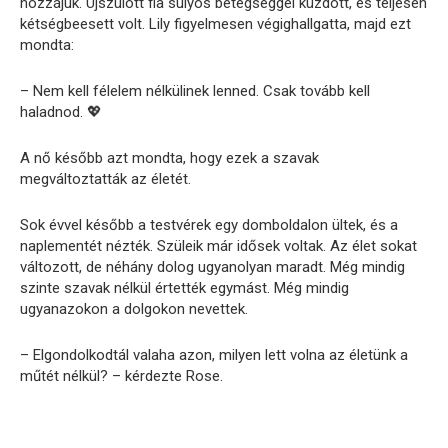
hozzájuk. Újszülött fia súlyos betegséggel küzdött, és teljesen
kétségbeesett volt. Lily figyelmesen végighallgatta, majd ezt
mondta:
– Nem kell félelem nélkülinek lenned. Csak tovább kell
haladnod. 💖
A nő később azt mondta, hogy ezek a szavak
megváltoztatták az életét.
Sok évvel később a testvérek egy domboldalon ültek, és a
naplementét nézték. Szüleik már idősek voltak. Az élet sokat
változott, de néhány dolog ugyanolyan maradt. Még mindig
szinte szavak nélkül értették egymást. Még mindig
ugyanazokon a dolgokon nevettek.
– Elgondolkodtál valaha azon, milyen lett volna az életünk a
műtét nélkül? – kérdezte Rose.