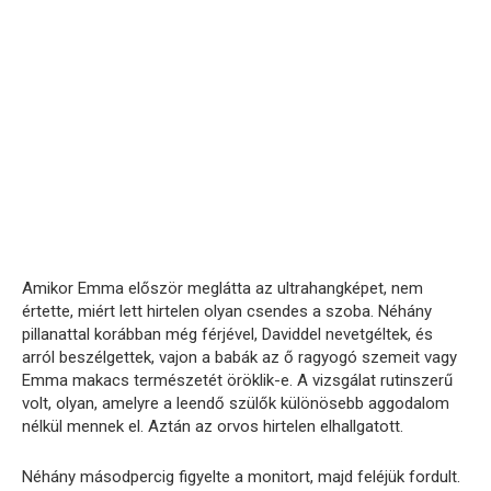
Amikor Emma először meglátta az ultrahangképet, nem
értette, miért lett hirtelen olyan csendes a szoba. Néhány
pillanattal korábban még férjével, Daviddel nevetgéltek, és
arról beszélgettek, vajon a babák az ő ragyogó szemeit vagy
Emma makacs természetét öröklik-e. A vizsgálat rutinszerű
volt, olyan, amelyre a leendő szülők különösebb aggodalom
nélkül mennek el. Aztán az orvos hirtelen elhallgatott.
Néhány másodpercig figyelte a monitort, majd feléjük fordult.