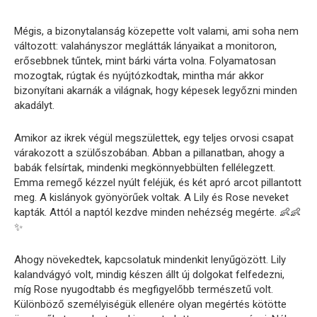
Mégis, a bizonytalanság közepette volt valami, ami soha nem
változott: valahányszor meglátták lányaikat a monitoron,
erősebbnek tűntek, mint bárki várta volna. Folyamatosan
mozogtak, rúgtak és nyújtózkodtak, mintha már akkor
bizonyítani akarnák a világnak, hogy képesek legyőzni minden
akadályt.
Amikor az ikrek végül megszülettek, egy teljes orvosi csapat
várakozott a szülőszobában. Abban a pillanatban, ahogy a
babák felsírtak, mindenki megkönnyebbülten fellélegzett.
Emma remegő kézzel nyúlt feléjük, és két apró arcot pillantott
meg. A kislányok gyönyörűek voltak. A Lily és Rose neveket
kapták. Attól a naptól kezdve minden nehézség megérte. 👶👶
✨
Ahogy növekedtek, kapcsolatuk mindenkit lenyűgözött. Lily
kalandvágyó volt, mindig készen állt új dolgokat felfedezni,
míg Rose nyugodtabb és megfigyelőbb természetű volt.
Különböző személyiségük ellenére olyan megértés kötötte