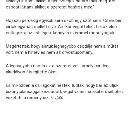
kislányt láttam, akiket a nehézségek határoznak meg. Két
csodát láttam, akiket a szeretet határoz meg.”
Hosszú percekig egyikük sem szólt egy szót sem. Csendben
sírtak egymás mellett ülve. Amikor végül felnéztek az első
csillagokra az esti égen, könnyes szemmel mosolyogtak.
Megértették, hogy életük legnagyobb csodája nem a műtét
volt, nem a hírnév és nem az orvostudomány.
A legnagyobb csoda az a szeretet volt, amely minden
akadályon átsegítette őket.
És miközben a csillagokat nézték, tudták, hogy bár az útjuk
bizonytalansággal kezdődött, végül valami sokkal erősebbhez
vezetett: a reményhez. ✨🌙🙏