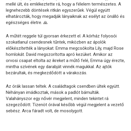
mellé ült, és emlékeztette rá, hogy a félelem természetes. A
legnehezebb döntések ritkán egyszerűek. Végül együtt
elhatározták, hogy megadják lányaiknak az esélyt az önálló és
egészséges életre. 🙏
A műtét reggele túl gyorsan érkezett el. A kórház folyosói
szokatlanul csendesnek tűntek, miközben az ápolók
előkészítették a lányokat. Emma megcsókolta Lily, majd Rose
homlokát. David megszorította apró kezüket. Amikor az
orvosi csapat eltolta az ikreket a műtő felé, Emma úgy érezte,
mintha szívének egy darabját vinnék magukkal. Az ajtók
bezárultak, és megkezdődött a várakozás.
Az órák lassan teltek. A családtagok csendben ültek együtt.
Néhányan imádkoztak, mások a padlót bámulták.
Valahányszor egy nővér megjelent, minden tekintet rá
szegeződött. Tizenöt órával később végül megjelent a vezető
sebész. Arca fáradt volt, de mosolygott.