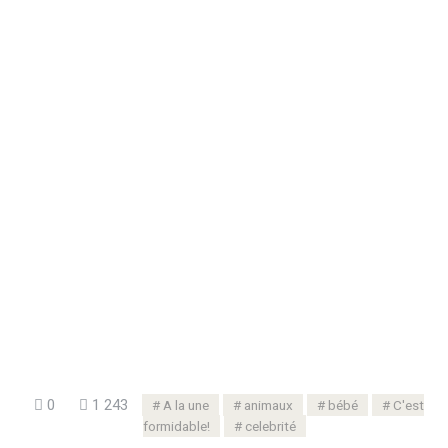
0
1 243
A la une
animaux
bébé
C'est
formidable!
celebrité