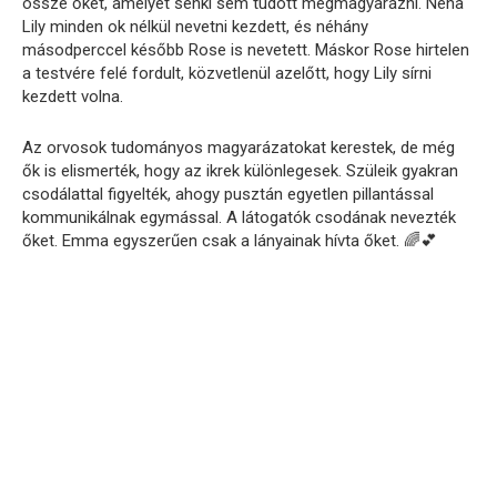
össze őket, amelyet senki sem tudott megmagyarázni. Néha
Lily minden ok nélkül nevetni kezdett, és néhány
másodperccel később Rose is nevetett. Máskor Rose hirtelen
a testvére felé fordult, közvetlenül azelőtt, hogy Lily sírni
kezdett volna.
Az orvosok tudományos magyarázatokat kerestek, de még
ők is elismerték, hogy az ikrek különlegesek. Szüleik gyakran
csodálattal figyelték, ahogy pusztán egyetlen pillantással
kommunikálnak egymással. A látogatók csodának nevezték
őket. Emma egyszerűen csak a lányainak hívta őket. 🌈💕