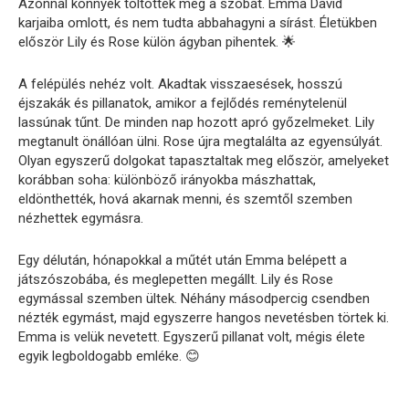
Azonnal könnyek töltötték meg a szobát. Emma David
karjaiba omlott, és nem tudta abbahagyni a sírást. Életükben
először Lily és Rose külön ágyban pihentek. 🌟
A felépülés nehéz volt. Akadtak visszaesések, hosszú
éjszakák és pillanatok, amikor a fejlődés reménytelenül
lassúnak tűnt. De minden nap hozott apró győzelmeket. Lily
megtanult önállóan ülni. Rose újra megtalálta az egyensúlyát.
Olyan egyszerű dolgokat tapasztaltak meg először, amelyeket
korábban soha: különböző irányokba mászhattak,
eldönthették, hová akarnak menni, és szemtől szemben
nézhettek egymásra.
Egy délután, hónapokkal a műtét után Emma belépett a
játszószobába, és meglepetten megállt. Lily és Rose
egymással szemben ültek. Néhány másodpercig csendben
nézték egymást, majd egyszerre hangos nevetésben törtek ki.
Emma is velük nevetett. Egyszerű pillanat volt, mégis élete
egyik legboldogabb emléke. 😊