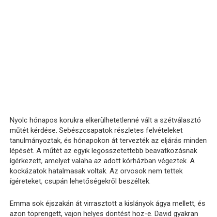
Nyolc hónapos korukra elkerülhetetlenné vált a szétválasztó
műtét kérdése. Sebészcsapatok részletes felvételeket
tanulmányoztak, és hónapokon át tervezték az eljárás minden
lépését. A műtét az egyik legösszetettebb beavatkozásnak
ígérkezett, amelyet valaha az adott kórházban végeztek. A
kockázatok hatalmasak voltak. Az orvosok nem tettek
ígéreteket, csupán lehetőségekről beszéltek.
Emma sok éjszakán át virrasztott a kislányok ágya mellett, és
azon töprengett, vajon helyes döntést hoz-e. David gyakran