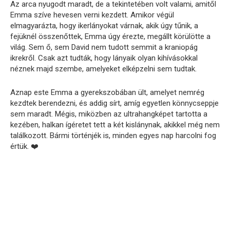
Az arca nyugodt maradt, de a tekintetében volt valami, amitől
Emma szíve hevesen verni kezdett. Amikor végül
elmagyarázta, hogy ikerlányokat várnak, akik úgy tűnik, a
fejüknél összenőttek, Emma úgy érezte, megállt körülötte a
világ. Sem ő, sem David nem tudott semmit a kraniopág
ikrekről. Csak azt tudták, hogy lányaik olyan kihívásokkal
néznek majd szembe, amelyeket elképzelni sem tudtak.
Aznap este Emma a gyerekszobában ült, amelyet nemrég
kezdtek berendezni, és addig sírt, amíg egyetlen könnycseppje
sem maradt. Mégis, miközben az ultrahangképet tartotta a
kezében, halkan ígéretet tett a két kislánynak, akikkel még nem
találkozott. Bármi történjék is, minden egyes nap harcolni fog
értük. ❤️