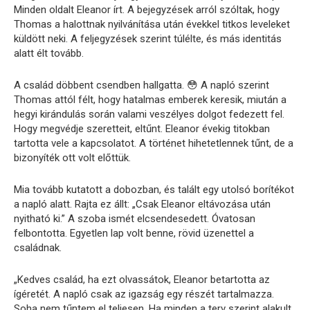
Minden oldalt Eleanor írt. A bejegyzések arról szóltak, hogy
Thomas a halottnak nyilvánítása után évekkel titkos leveleket
küldött neki. A feljegyzések szerint túlélte, és más identitás
alatt élt tovább.
A család döbbent csendben hallgatta. 😳 A napló szerint
Thomas attól félt, hogy hatalmas emberek keresik, miután a
hegyi kirándulás során valami veszélyes dolgot fedezett fel.
Hogy megvédje szeretteit, eltűnt. Eleanor évekig titokban
tartotta vele a kapcsolatot. A történet hihetetlennek tűnt, de a
bizonyíték ott volt előttük.
Mia tovább kutatott a dobozban, és talált egy utolsó borítékot
a napló alatt. Rajta ez állt: „Csak Eleanor eltávozása után
nyitható ki.” A szoba ismét elcsendesedett. Óvatosan
felbontotta. Egyetlen lap volt benne, rövid üzenettel a
családnak.
„Kedves család, ha ezt olvassátok, Eleanor betartotta az
ígéretét. A napló csak az igazság egy részét tartalmazza.
Soha nem tűntem el teljesen. Ha minden a terv szerint alakult,