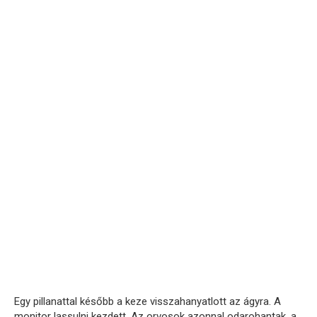
Egy pillanattal később a keze visszahanyatlott az ágyra. A
monitor lassulni kezdett. Az orvosok azonnal odarohantak, a