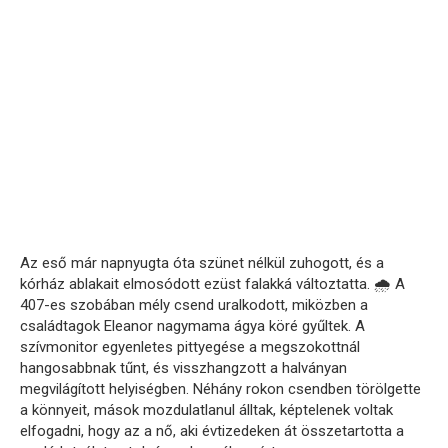
Az eső már napnyugta óta szünet nélkül zuhogott, és a
kórház ablakait elmosódott ezüst falakká változtatta. 🌧️ A
407-es szobában mély csend uralkodott, miközben a
családtagok Eleanor nagymama ágya köré gyűltek. A
szívmonitor egyenletes pittyegése a megszokottnál
hangosabbnak tűnt, és visszhangzott a halványan
megvilágított helyiségben. Néhány rokon csendben törölgette
a könnyeit, mások mozdulatlanul álltak, képtelenek voltak
elfogadni, hogy az a nő, aki évtizedeken át összetartotta a