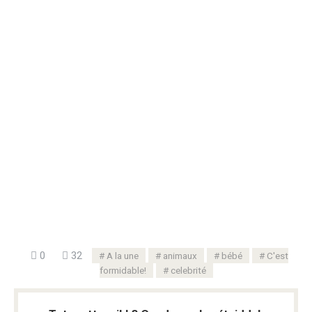
0
32
A la une
animaux
bébé
C'est
formidable!
celebrité