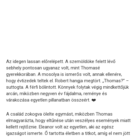
Az idegen lassan előrelépett. A szemöldöke felett lévő
sebhely pontosan ugyanaz volt, mint Thomasé
gyerekkorában. A mosolya is ismerős volt, annak ellenére,
hogy évtizedek teltek el. Robert hangja megtört. „Thomas?” –
suttogta. A férfi bólintott. Könnyek folytak végig mindkettőjük
arcán, miközben negyven év fájdalma, reménye és
várakozása egyetlen pillanatban összeért. ❤️
A család zokogva ölelte egymást, miközben Thomas
elmagyarázta, hogy eltűnése után veszélyes események miatt
kellett rejtőznie. Eleanor volt az egyetlen, aki az egész
igazságot ismerte. Ő tartotta életben a titkot, amíg el nem jött