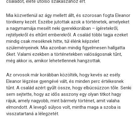
családot, élete utolsó szakaszához ért.
Mia közvetlenül az ágy mellett állt, és szorosan fogta Eleanor
törékeny kezét. Eszébe jutottak azok a történetek, amelyeket
a nagymamája mesélt neki gyerekkorában – ígéretekről,
rejtélyekről és eltűnt emberekről. A család többi tagja ezeket
mindig csak meséknek hitte, túl élénk képzelet
szüleményeinek. Mia azonban mindig figyelmesen hallgatta
őket. Valami ezekben a történetekben valóságosnak tűnt,
még akkor is, amikor lehetetlennek hangzottak.
Az orvosok már korábban közölték, hogy kevés az esély.
Eleanor légzése gyengévé vált, és minden perc értékesnek
tűnt. A család azért gyűlt össze, hogy elbúcsúzzon tőle. Senki
sem sejtette, hogy az idős asszony egy olyan titkot hagy
rájuk, amely nagyobb, mint bármely történet, amit valaha
elmondott. A levegő súlyos volt, mintha maga a szoba is
visszatartaná a lélegzetét.