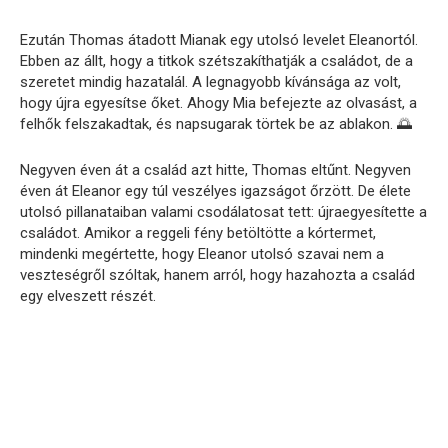
Ezután Thomas átadott Mianak egy utolsó levelet Eleanortól.
Ebben az állt, hogy a titkok szétszakíthatják a családot, de a
szeretet mindig hazatalál. A legnagyobb kívánsága az volt,
hogy újra egyesítse őket. Ahogy Mia befejezte az olvasást, a
felhők felszakadtak, és napsugarak törtek be az ablakon. 🌅
Negyven éven át a család azt hitte, Thomas eltűnt. Negyven
éven át Eleanor egy túl veszélyes igazságot őrzött. De élete
utolsó pillanataiban valami csodálatosat tett: újraegyesítette a
családot. Amikor a reggeli fény betöltötte a kórtermet,
mindenki megértette, hogy Eleanor utolsó szavai nem a
veszteségről szóltak, hanem arról, hogy hazahozta a család
egy elveszett részét.