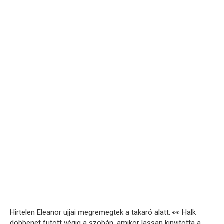
Hirtelen Eleanor ujjai megremegtek a takaró alatt. 👀 Halk
döbbenet futott végig a szobán, amikor lassan kinyitotta a