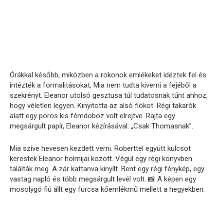
Órákkal később, miközben a rokonok emlékeket idéztek fel és
intézték a formalitásokat, Mia nem tudta kiverni a fejéből a
szekrényt. Eleanor utolsó gesztusa túl tudatosnak tűnt ahhoz,
hogy véletlen legyen. Kinyitotta az alsó fiókot. Régi takarók
alatt egy poros kis fémdoboz volt elrejtve. Rajta egy
megsárgult papír, Eleanor kézírásával: „Csak Thomasnak”.
Mia szíve hevesen kezdett verni. Roberttel együtt kulcsot
kerestek Eleanor holmijai között. Végül egy régi könyvben
találták meg. A zár kattanva kinyílt. Bent egy régi fénykép, egy
vastag napló és több megsárgult levél volt. 📸 A képen egy
mosolygó fiú állt egy furcsa kőemlékmű mellett a hegyekben.