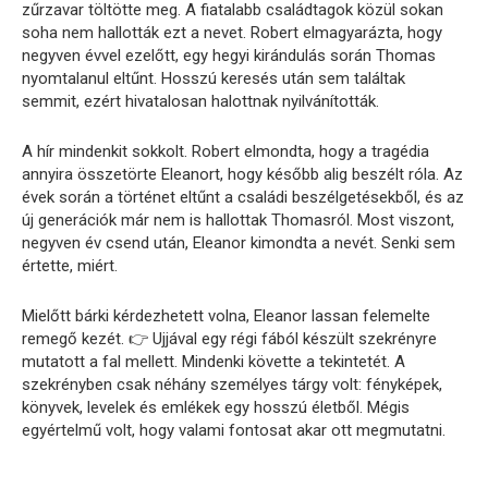
zűrzavar töltötte meg. A fiatalabb családtagok közül sokan
soha nem hallották ezt a nevet. Robert elmagyarázta, hogy
negyven évvel ezelőtt, egy hegyi kirándulás során Thomas
nyomtalanul eltűnt. Hosszú keresés után sem találtak
semmit, ezért hivatalosan halottnak nyilvánították.
A hír mindenkit sokkolt. Robert elmondta, hogy a tragédia
annyira összetörte Eleanort, hogy később alig beszélt róla. Az
évek során a történet eltűnt a családi beszélgetésekből, és az
új generációk már nem is hallottak Thomasról. Most viszont,
negyven év csend után, Eleanor kimondta a nevét. Senki sem
értette, miért.
Mielőtt bárki kérdezhetett volna, Eleanor lassan felemelte
remegő kezét. 👉 Ujjával egy régi fából készült szekrényre
mutatott a fal mellett. Mindenki követte a tekintetét. A
szekrényben csak néhány személyes tárgy volt: fényképek,
könyvek, levelek és emlékek egy hosszú életből. Mégis
egyértelmű volt, hogy valami fontosat akar ott megmutatni.