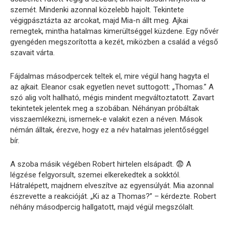
szemét. Mindenki azonnal közelebb hajolt. Tekintete
végigpásztázta az arcokat, majd Mia-n állt meg. Ajkai
remegtek, mintha hatalmas kimerültséggel küzdene. Egy nővér
gyengéden megszorította a kezét, miközben a család a végső
szavait várta.
Fájdalmas másodpercek teltek el, mire végül hang hagyta el
az ajkait. Eleanor csak egyetlen nevet suttogott: „Thomas.” A
szó alig volt hallható, mégis mindent megváltoztatott. Zavart
tekintetek jelentek meg a szobában. Néhányan próbáltak
visszaemlékezni, ismernek-e valakit ezen a néven. Mások
némán álltak, érezve, hogy ez a név hatalmas jelentőséggel
bír.
A szoba másik végében Robert hirtelen elsápadt. 😨 A
légzése felgyorsult, szemei elkerekedtek a sokktól.
Hátralépett, majdnem elveszítve az egyensúlyát. Mia azonnal
észrevette a reakcióját. „Ki az a Thomas?” – kérdezte. Robert
néhány másodpercig hallgatott, majd végül megszólalt.