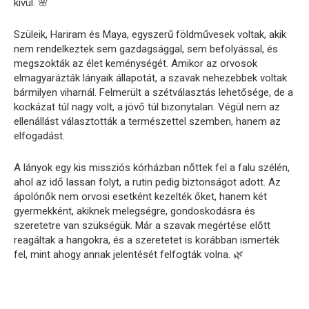
kívül. 🌸
Szüleik, Hariram és Maya, egyszerű földművesek voltak, akik
nem rendelkeztek sem gazdagsággal, sem befolyással, és
megszokták az élet keménységét. Amikor az orvosok
elmagyarázták lányaik állapotát, a szavak nehezebbek voltak
bármilyen viharnál. Felmerült a szétválasztás lehetősége, de a
kockázat túl nagy volt, a jövő túl bizonytalan. Végül nem az
ellenállást választották a természettel szemben, hanem az
elfogadást.
A lányok egy kis missziós kórházban nőttek fel a falu szélén,
ahol az idő lassan folyt, a rutin pedig biztonságot adott. Az
ápolónők nem orvosi esetként kezelték őket, hanem két
gyermekként, akiknek melegségre, gondoskodásra és
szeretetre van szükségük. Már a szavak megértése előtt
reagáltak a hangokra, és a szeretetet is korábban ismerték
fel, mint ahogy annak jelentését felfogták volna. 🌿