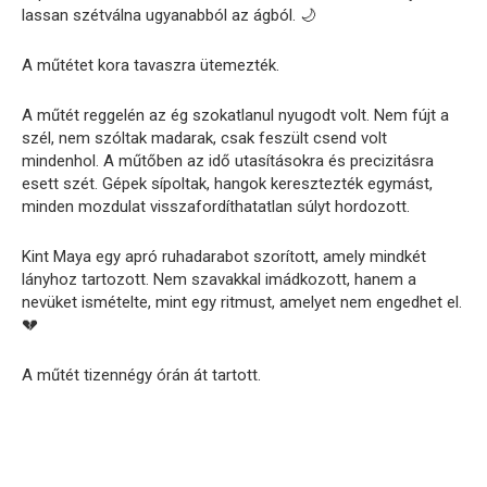
lassan szétválna ugyanabból az ágból. 🌙
A műtétet kora tavaszra ütemezték.
A műtét reggelén az ég szokatlanul nyugodt volt. Nem fújt a
szél, nem szóltak madarak, csak feszült csend volt
mindenhol. A műtőben az idő utasításokra és precizitásra
esett szét. Gépek sípoltak, hangok keresztezték egymást,
minden mozdulat visszafordíthatatlan súlyt hordozott.
Kint Maya egy apró ruhadarabot szorított, amely mindkét
lányhoz tartozott. Nem szavakkal imádkozott, hanem a
nevüket ismételte, mint egy ritmust, amelyet nem engedhet el.
💔
A műtét tizennégy órán át tartott.