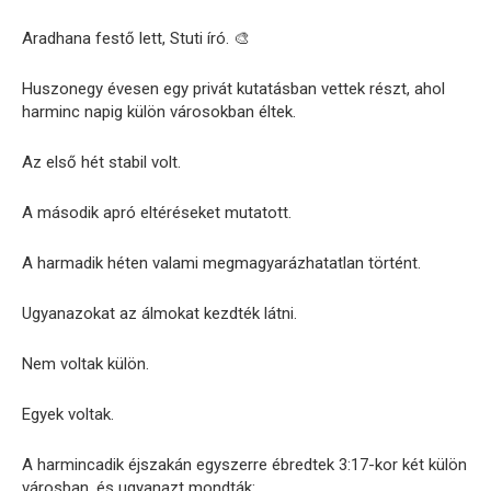
Aradhana festő lett, Stuti író. 🎨
Huszonegy évesen egy privát kutatásban vettek részt, ahol
harminc napig külön városokban éltek.
Az első hét stabil volt.
A második apró eltéréseket mutatott.
A harmadik héten valami megmagyarázhatatlan történt.
Ugyanazokat az álmokat kezdték látni.
Nem voltak külön.
Egyek voltak.
A harmincadik éjszakán egyszerre ébredtek 3:17-kor két külön
városban, és ugyanazt mondták: