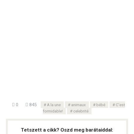
0
845
A la une
animaux
bébé
C'est
formidable!
celebrité
Tetszett a cikk? Oszd meg barátaiddal: