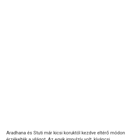
Aradhana és Stuti már kicsi koruktól kezdve eltérő módon
érzékelték a világot. Az egyik impulzív volt, kíváncsi,