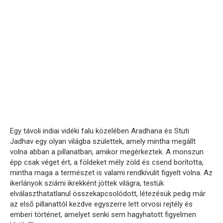
Egy távoli indiai vidéki falu közelében Aradhana és Stuti
Jadhav egy olyan világba születtek, amely mintha megállt
volna abban a pillanatban, amikor megérkeztek. A monszun
épp csak véget ért, a földeket mély zöld és csend borította,
mintha maga a természet is valami rendkívülit figyelt volna. Az
ikerlányok sziámi ikrekként jöttek világra, testük
elválaszthatatlanul összekapcsolódott, létezésük pedig már
az első pillanattól kezdve egyszerre lett orvosi rejtély és
emberi történet, amelyet senki sem hagyhatott figyelmen