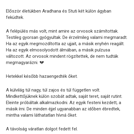
Először életükben Aradhana és Stuti két külön ágyban
feküdtek.
A felépülés más volt, mint amire az orvosok számítottak.
Testileg gyorsan gyógyultak. De érzelmileg valami megmaradt.
Ha az egyik megmozdította az ujjait, a másik enyhén reagált.
Ha az egyik elmosolyodott álmában, a másik pulzusa
változott. Az orvosok mindent rögzítettek, de nem tudták
megmagyarázni. 💔
Hetekkel később hazaengedték őket.
A külvilág túl nagy, túl zajos és túl független volt.
Mindkettőjüknek külön szobát adtak, saját teret, saját rutint.
Eleinte próbáltak alkalmazkodni. Az egyik festeni kezdett, a
másik írni. De minden éjjel ugyanabban az időben ébredtek,
mintha valami láthatatlan hívná őket.
A távolság váratlan dolgot fedett fel.