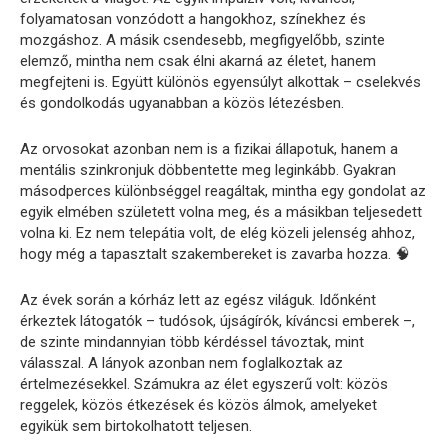
folyamatosan vonzódott a hangokhoz, színekhez és
mozgáshoz. A másik csendesebb, megfigyelőbb, szinte
elemző, mintha nem csak élni akarná az életet, hanem
megfejteni is. Együtt különös egyensúlyt alkottak – cselekvés
és gondolkodás ugyanabban a közös létezésben.
Az orvosokat azonban nem is a fizikai állapotuk, hanem a
mentális szinkronjuk döbbentette meg leginkább. Gyakran
másodperces különbséggel reagáltak, mintha egy gondolat az
egyik elmében született volna meg, és a másikban teljesedett
volna ki. Ez nem telepátia volt, de elég közeli jelenség ahhoz,
hogy még a tapasztalt szakembereket is zavarba hozza. 🧠
Az évek során a kórház lett az egész világuk. Időnként
érkeztek látogatók – tudósok, újságírók, kíváncsi emberek –,
de szinte mindannyian több kérdéssel távoztak, mint
válasszal. A lányok azonban nem foglalkoztak az
értelmezésekkel. Számukra az élet egyszerű volt: közös
reggelek, közös étkezések és közös álmok, amelyeket
egyikük sem birtokolhatott teljesen.