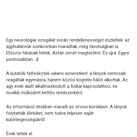
Egy neurológiai vizsgálat során rendellenességet észleltek: az
agyhullámok szinkronban maradtak, még távolságban is.
Először hibának hitték. Aztán ismét megtörtént. És újra. Egyre
pontosabban. 🔬
A kutatók felfedeztek valami ismeretlent: a lányok nemcsak
reagáltak egymásra, hanem közös kognitív hálót alkottak. Az
agy évek alatt alkalmazkodott a fizikai kapcsolathoz, és
tovább működött kettős rendszerként.
Az információ titokban maradt az orvosi körökben. A lányok
folytatták életüket, nem tudva teljesen saját
különlegességükről.
Évek teltek el.