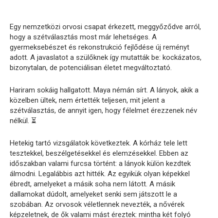
Egy nemzetközi orvosi csapat érkezett, meggyőződve arról,
hogy a szétválasztás most már lehetséges. A
gyermeksebészet és rekonstrukció fejlődése új reményt
adott. A javaslatot a szülőknek így mutatták be: kockázatos,
bizonytalan, de potenciálisan életet megváltoztató.
Hariram sokáig hallgatott. Maya némán sírt. A lányok, akik a
közelben ültek, nem értették teljesen, mit jelent a
szétválasztás, de annyit igen, hogy félelmet érezzenek név
nélkül. ⏳
Hetekig tartó vizsgálatok következtek. A kórház tele lett
tesztekkel, beszélgetésekkel és elemzésekkel. Ebben az
időszakban valami furcsa történt: a lányok külön kezdtek
álmodni. Legalábbis azt hitték. Az egyikük olyan képekkel
ébredt, amelyeket a másik soha nem látott. A másik
dallamokat dúdolt, amelyeket senki sem játszott le a
szobában. Az orvosok véletlennek nevezték, a nővérek
képzeletnek, de ők valami mást éreztek: mintha két folyó