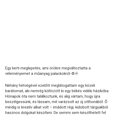
Egy kerti meglepetés, ami örökre megváltoztatta a
véleményemet a műanyag palackokról ♻️🌞
Néhány hétvégével ezelőtt meglátogattam egy közeli
barátomat, aki nemrég költözött ki egy békés vidéki házikóba.
Hónapok óta nem találkoztunk, és alig vártam, hogy újra
beszélgessünk, és lássam, mit varázsolt az új otthonából. Ő
mindig is kreatív alkat volt – imádott régi, kidobott tárgyakból
hasznos dolgokat készíteni. De semmi sem készíthetett fel