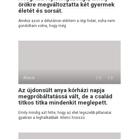
örökre megváltoztatta két gyermek
életét és sorsát.
Amikor azon a délutánon elértem a régi hidat, soha nem
gondoltam volna, hogy még
Állatok
0
0
Az újdonsült anya kórházi napja
megpróbáltatássá vált, de a család
titkos titka mindenkit meglepett.
Emily mindig azt hitte, hogy az élet legszebb pillanatai
gyakran a leghalkabbak. Kilenc hosszú