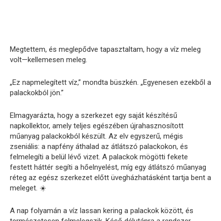
Megtettem, és meglepődve tapasztaltam, hogy a víz meleg
volt—kellemesen meleg.
„Ez napmelegített víz,” mondta büszkén. „Egyenesen ezekből a
palackokból jön.”
Elmagyarázta, hogy a szerkezet egy saját készítésű
napkollektor, amely teljes egészében újrahasznosított
műanyag palackokból készült. Az elv egyszerű, mégis
zseniális: a napfény áthalad az átlátszó palackokon, és
felmelegíti a belül lévő vizet. A palackok mögötti fekete
festett háttér segíti a hőelnyelést, míg egy átlátszó műanyag
réteg az egész szerkezet előtt üvegházhatásként tartja bent a
meleget. ☀️
A nap folyamán a víz lassan kering a palackok között, és