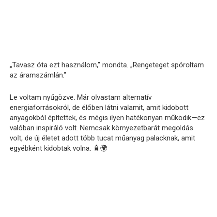
„Tavasz óta ezt használom,” mondta. „Rengeteget spóroltam
az áramszámlán.”
Le voltam nyűgözve. Már olvastam alternatív
energiaforrásokról, de élőben látni valamit, amit kidobott
anyagokból építettek, és mégis ilyen hatékonyan működik—ez
valóban inspiráló volt. Nemcsak környezetbarát megoldás
volt, de új életet adott több tucat műanyag palacknak, amit
egyébként kidobtak volna. 🧴🌍