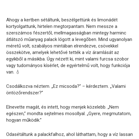
Ahogy a kertben sétáltunk, beszélgettünk és limonádét
kortyolgattunk, hirtelen megtorpantam. Nem messze a
szerszámos fészertől, mellmagasságban mintegy harminc
átlátszó műanyag palack lógott a levegőben. Mind ugyanolyan
méretű volt, szabályos mintában elrendezve, csövekkel
összekötve, amelyek lehetővé tették a víz áramlását az
egyikből a másikba. Úgy nézett ki, mint valami furcsa szobor
vagy tudományos kísérlet, de egyértelmű volt, hogy funkciója
van. 💧
Csodálkozva néztem. „Ez micsoda?” – kérdeztem. „Valami
öntözőrendszer?”
Elnevette magát, és intett, hogy menjek közelebb. „Nem
egészen,” mondta sejtelmes mosollyal. „Gyere, megmutatom,
hogyan működik.”
Odasétáltunk a palackfalhoz, ahol láthattam, hogy a víz lassan