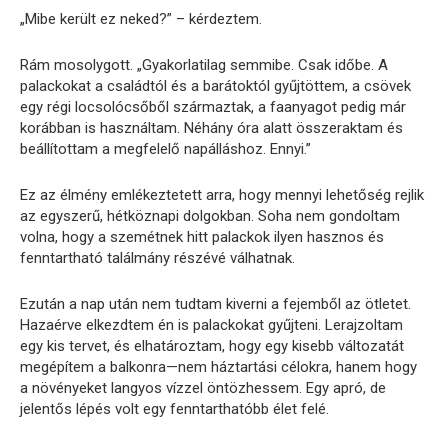
„Mibe került ez neked?” – kérdeztem.
Rám mosolygott. „Gyakorlatilag semmibe. Csak időbe. A
palackokat a családtól és a barátoktól gyűjtöttem, a csövek
egy régi locsolócsőből származtak, a faanyagot pedig már
korábban is használtam. Néhány óra alatt összeraktam és
beállítottam a megfelelő napálláshoz. Ennyi.”
Ez az élmény emlékeztetett arra, hogy mennyi lehetőség rejlik
az egyszerű, hétköznapi dolgokban. Soha nem gondoltam
volna, hogy a szemétnek hitt palackok ilyen hasznos és
fenntartható találmány részévé válhatnak.
Ezután a nap után nem tudtam kiverni a fejemből az ötletet.
Hazaérve elkezdtem én is palackokat gyűjteni. Lerajzoltam
egy kis tervet, és elhatároztam, hogy egy kisebb változatát
megépítem a balkonra—nem háztartási célokra, hanem hogy
a növényeket langyos vízzel öntözhessem. Egy apró, de
jelentős lépés volt egy fenntarthatóbb élet felé.