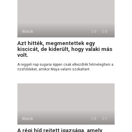
Állatok
0
0
Azt hitték, megmentettek egy
kiscicát, de kiderült, hogy valaki más
volt.
A reggeli nap sugarai éppen csak elkezdték felmelegíteni a
rizsföldeket, amikor Maya valami szokatlant
Állatok
0
1
A régi híd rejtett igazsága, amely