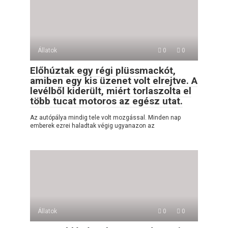
Állatok
0
0
Előhúztak egy régi plüssmackót,
amiben egy kis üzenet volt elrejtve. A
levélből kiderült, miért torlaszolta el
több tucat motoros az egész utat.
Az autópálya mindig tele volt mozgással. Minden nap
emberek ezrei haladtak végig ugyanazon az
Állatok
0
0