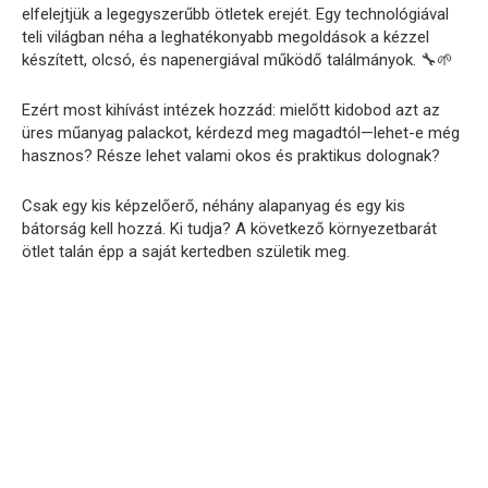
elfelejtjük a legegyszerűbb ötletek erejét. Egy technológiával
teli világban néha a leghatékonyabb megoldások a kézzel
készített, olcsó, és napenergiával működő találmányok. 🔧🌱
Ezért most kihívást intézek hozzád: mielőtt kidobod azt az
üres műanyag palackot, kérdezd meg magadtól—lehet-e még
hasznos? Része lehet valami okos és praktikus dolognak?
Csak egy kis képzelőerő, néhány alapanyag és egy kis
bátorság kell hozzá. Ki tudja? A következő környezetbarát
ötlet talán épp a saját kertedben születik meg.