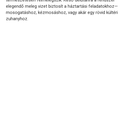
természetesen felmelegszik. Késő délutánra a rendszer
elegendő meleg vizet biztosít a háztartási feladatokhoz—
mosogatáshoz, kézmosáshoz, vagy akár egy rövid kültéri
zuhanyhoz.