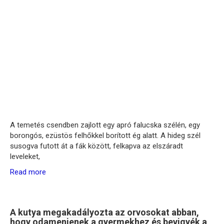
A temetés csendben zajlott egy apró falucska szélén, egy
borongós, ezüstös felhőkkel borított ég alatt. A hideg szél
susogva futott át a fák között, felkapva az elszáradt
leveleket,
Read more
A kutya megakadályozta az orvosokat abban,
hogy odamenjenek a gyermekhez és bevigyék a