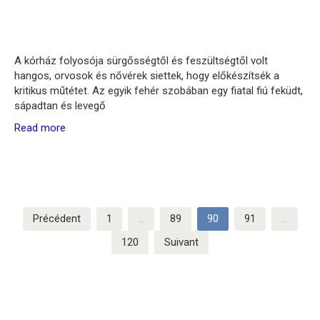
A kórház folyosója sürgősségtől és feszültségtől volt
hangos, orvosok és nővérek siettek, hogy előkészítsék a
kritikus műtétet. Az egyik fehér szobában egy fiatal fiú feküdt,
sápadtan és levegő
Read more
Pagination
Précédent
1
…
89
90
91
…
des
120
Suivant
publications