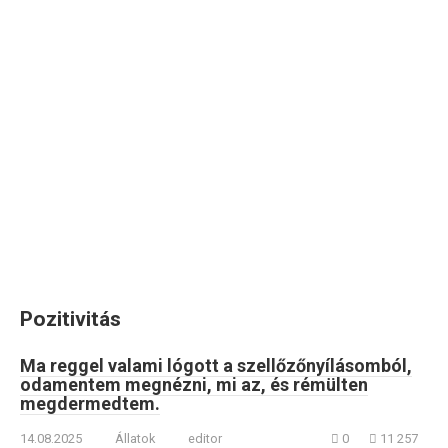
Pozitivitás
Ma reggel valami lógott a szellőzőnyílásomból,
odamentem megnézni, mi az, és rémülten
megdermedtem.
14.08.2025
Állatok
editor
0
11 257