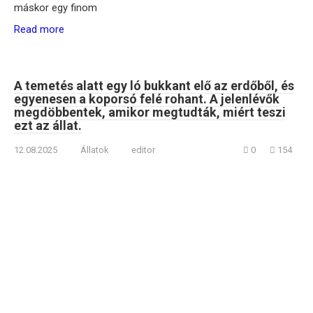
máskor egy finom
Read more
A temetés alatt egy ló bukkant elő az erdőből, és
egyenesen a koporsó felé rohant. A jelenlévők
megdöbbentek, amikor megtudták, miért teszi
ezt az állat.
12.08.2025
Állatok
editor
0
154