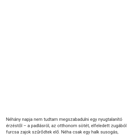
Néhány napja nem tudtam megszabadulni egy nyugtalanító
érzéstől – a padlásról, az otthonom sötét, elfeledett zugából
furcsa zajok szűrődtek elő. Néha csak egy halk susogás,