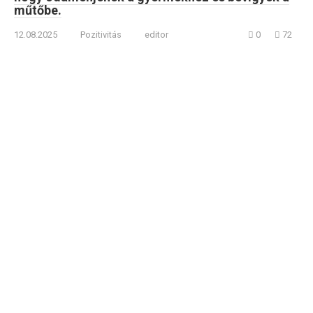
műtőbe.
12.08.2025
Pozitivitás
editor
0
72