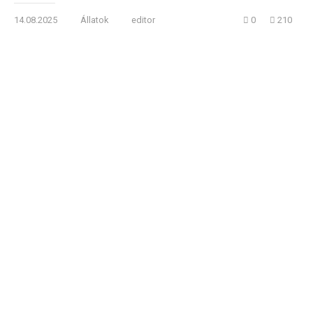
14.08.2025
Állatok
editor
0
210