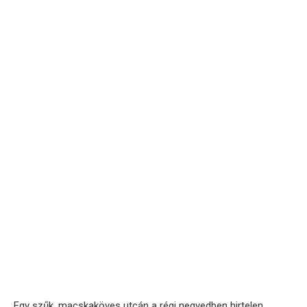
Egy szűk, macskaköves utcán a régi negyedben hirtelen