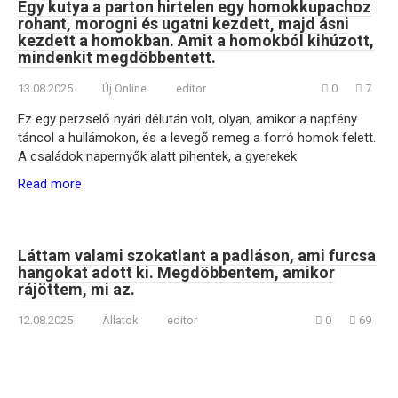
Egy kutya a parton hirtelen egy homokkupachoz
rohant, morogni és ugatni kezdett, majd ásni
kezdett a homokban. Amit a homokból kihúzott,
mindenkit megdöbbentett.
13.08.2025
Új Online
editor
0
7
Ez egy perzselő nyári délután volt, olyan, amikor a napfény
táncol a hullámokon, és a levegő remeg a forró homok felett.
A családok napernyők alatt pihentek, a gyerekek
Read more
Láttam valami szokatlant a padláson, ami furcsa
hangokat adott ki. Megdöbbentem, amikor
rájöttem, mi az.
12.08.2025
Állatok
editor
0
69