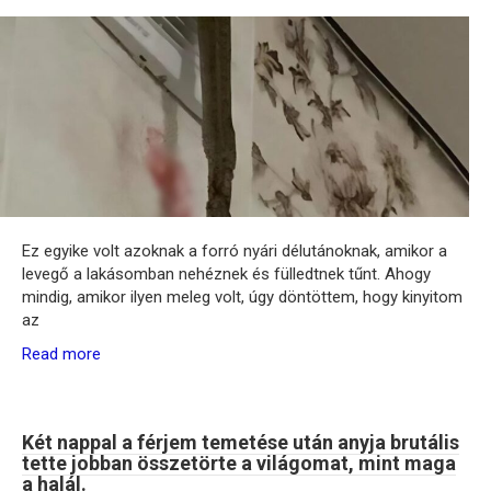
Ez egyike volt azoknak a forró nyári délutánoknak, amikor a
levegő a lakásomban nehéznek és fülledtnek tűnt. Ahogy
mindig, amikor ilyen meleg volt, úgy döntöttem, hogy kinyitom
az
Read more
Két nappal a férjem temetése után anyja brutális
tette jobban összetörte a világomat, mint maga
a halál.