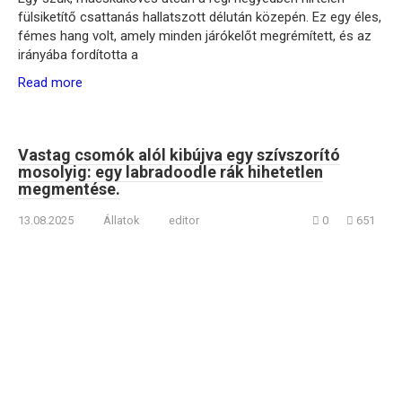
fülsiketítő csattanás hallatszott délután közepén. Ez egy éles,
fémes hang volt, amely minden járókelőt megrémített, és az
irányába fordította a
Read more
Vastag csomók alól kibújva egy szívszorító
mosolyig: egy labradoodle rák hihetetlen
megmentése.
13.08.2025
Állatok
editor
0
651