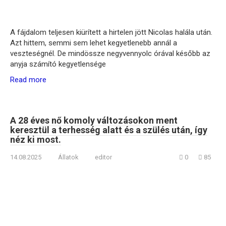
A fájdalom teljesen kiürített a hirtelen jött Nicolas halála után.
Azt hittem, semmi sem lehet kegyetlenebb annál a
veszteségnél. De mindössze negyvennyolc órával később az
anyja számító kegyetlensége
Read more
A 28 éves nő komoly változásokon ment
keresztül a terhesség alatt és a szülés után, így
néz ki most.
14.08.2025
Állatok
editor
0
85