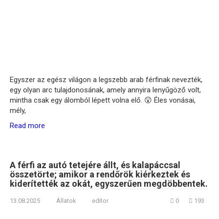
Egyszer az egész világon a legszebb arab férfinak nevezték,
egy olyan arc tulajdonosának, amely annyira lenyűgöző volt,
mintha csak egy álomból lépett volna elő. 😲 Éles vonásai,
mély,
Read more
A férfi az autó tetejére állt, és kalapáccsal
összetörte; amikor a rendőrök kiérkeztek és
kiderítették az okát, egyszerűen megdöbbentek.
13.08.2025
Állatok
editor
0
193