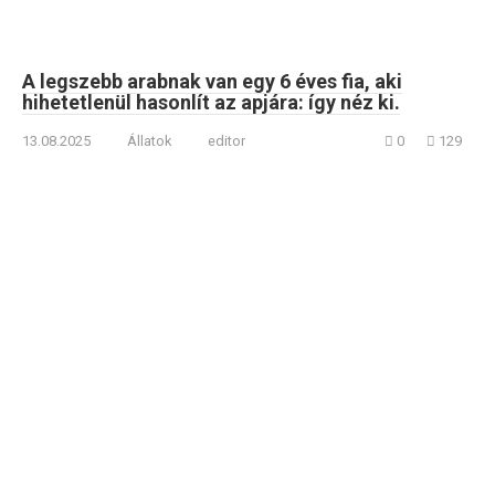
A legszebb arabnak van egy 6 éves fia, aki
hihetetlenül hasonlít az apjára: így néz ki.
13.08.2025
Állatok
editor
0
129