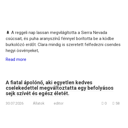
🌲 A reggeli nap lassan megvilágította a Sierra Nevada
csúcsait, és puha aranyszínű fénnyel borította be a ködbe
burkolózó erdőt. Clara mindig is szeretett felfedezni csendes
hegyi ösvényeket,
Read more
A fiatal ápolónő, aki egyetlen kedves
cselekedettel megváltoztatta egy befolyásos
sejk szívét és egész életét.
30.07.2026
Állatok
editor
0
58