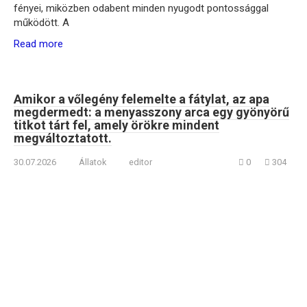
fényei, miközben odabent minden nyugodt pontossággal
működött. A
Read more
Amikor a vőlegény felemelte a fátylat, az apa
megdermedt: a menyasszony arca egy gyönyörű
titkot tárt fel, amely örökre mindent
megváltoztatott.
30.07.2026
Állatok
editor
0
304