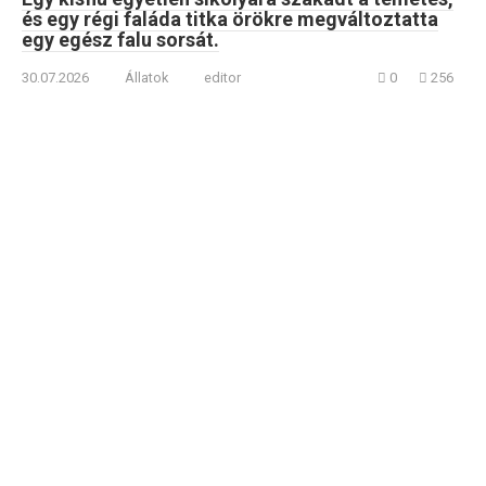
és egy régi faláda titka örökre megváltoztatta
egy egész falu sorsát.
30.07.2026
Állatok
editor
0
256