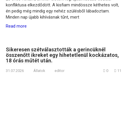
konfliktusa elkezdődött. A kisfiam mindössze kéthetes volt,
én pedig még mindig egy nehéz szülésből lábadoztam.
Minden nap újabb kihívásnak tűnt, mert
Read more
Sikeresen szétválasztották a gerincüknél
összenőtt ikreket egy hihetetlenül kockázatos,
18 órás műtét után.
31.07.2026
Állatok
editor
0
11