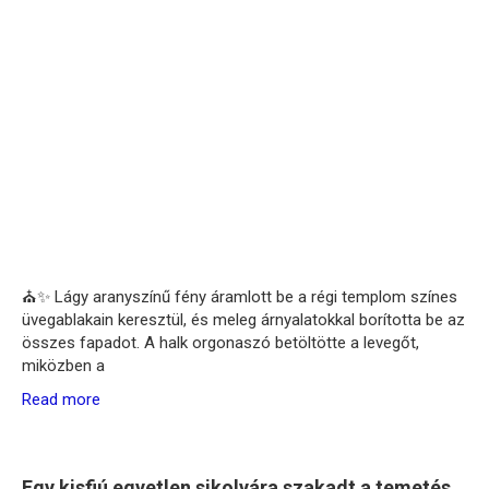
⛪✨ Lágy aranyszínű fény áramlott be a régi templom színes
üvegablakain keresztül, és meleg árnyalatokkal borította be az
összes fapadot. A halk orgonaszó betöltötte a levegőt,
miközben a
Read more
Egy kisfiú egyetlen sikolyára szakadt a temetés,