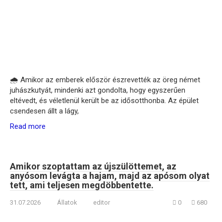
🌧️ Amikor az emberek először észrevették az öreg német
juhászkutyát, mindenki azt gondolta, hogy egyszerűen
eltévedt, és véletlenül került be az idősotthonba. Az épület
csendesen állt a lágy,
Read more
Amikor szoptattam az újszülöttemet, az
anyósom levágta a hajam, majd az apósom olyat
tett, ami teljesen megdöbbentette.
31.07.2026
Állatok
editor
0
680