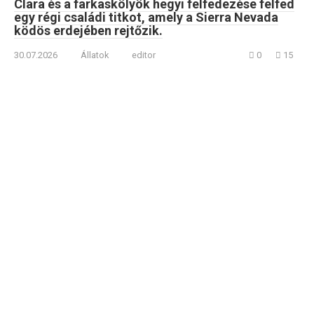
Clara és a farkaskölyök hegyi felfedezése felfed
egy régi családi titkot, amely a Sierra Nevada
ködös erdejében rejtőzik.
30.07.2026
Állatok
editor
0
15