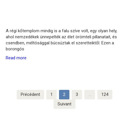
A régi kőtemplom mindig is a falu szíve volt, egy olyan hely,
ahol nemzedékek ünnepelték az élet örömteli pillanatait, és
csendben, méltósággal búcsúztak el szeretteiktől. Ezen a
borongós
Read more
Pagination
Précédent
1
2
3
…
124
des
Suivant
publications