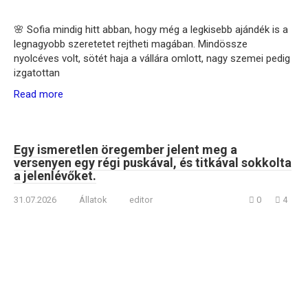
🌸 Sofia mindig hitt abban, hogy még a legkisebb ajándék is a
legnagyobb szeretetet rejtheti magában. Mindössze
nyolcéves volt, sötét haja a vállára omlott, nagy szemei pedig
izgatottan
Read more
Egy ismeretlen öregember jelent meg a
versenyen egy régi puskával, és titkával sokkolta
a jelenlévőket.
31.07.2026
Állatok
editor
0
4