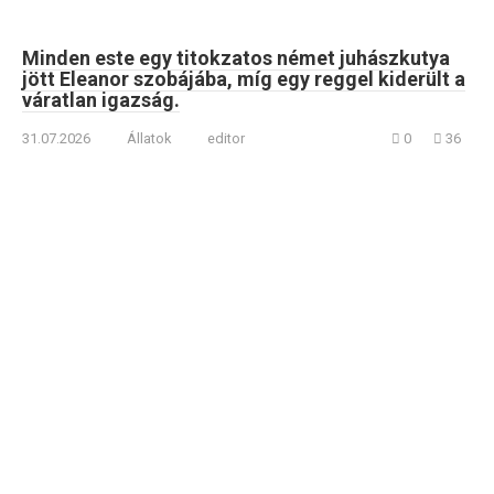
Minden este egy titokzatos német juhászkutya
jött Eleanor szobájába, míg egy reggel kiderült a
váratlan igazság.
31.07.2026
Állatok
editor
0
36