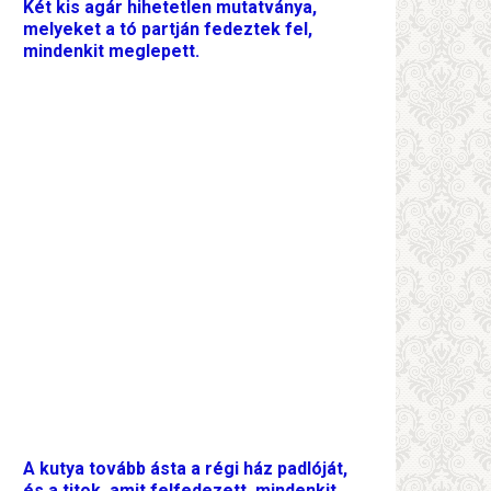
Két kis agár hihetetlen mutatványa,
melyeket a tó partján fedeztek fel,
mindenkit meglepett.
A kutya tovább ásta a régi ház padlóját,
és a titok, amit felfedezett, mindenkit