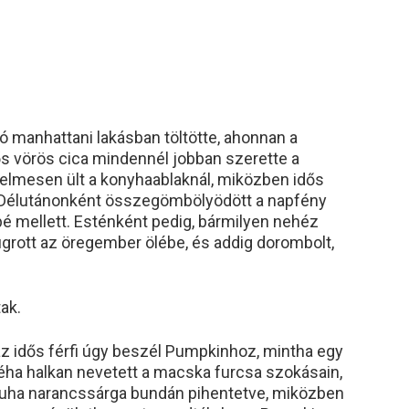
ó manhattani lakásban töltötte, ahonnan a
dős vörös cica mindennél jobban szerette a
relmesen ült a konyhaablaknál, miközben idős
t. Délutánonként összegömbölyödött a napfény
apé mellett. Esténként pedig, bármilyen nehéz
ugrott az öregember ölébe, és addig dorombolt,
ak.
z idős férfi úgy beszél Pumpkinhoz, mintha egy
éha halkan nevetett a macska furcsa szokásain,
puha narancssárga bundán pihentetve, miközben