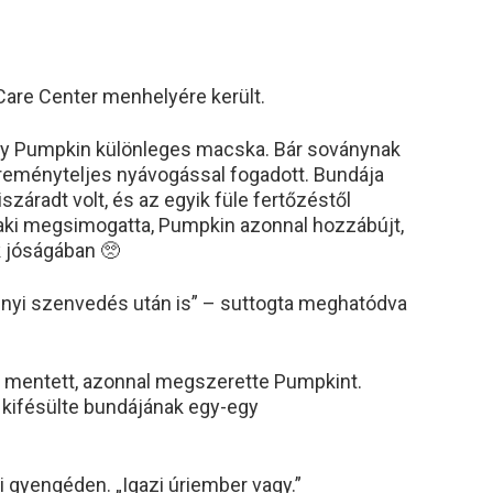
are Center menhelyére került.
gy Pumpkin különleges macska. Bár soványnak
reményteljes nyávogással fogadott. Bundája
záradt volt, és az egyik füle fertőzéstől
laki megsimogatta, Pumpkin azonnal hozzábújt,
k jóságában 🥺
nyi szenvedés után is” – suttogta meghatódva
t mentett, azonnal megszerette Pumpkint.
n kifésülte bundájának egy-egy
 gyengéden. „Igazi úriember vagy.”