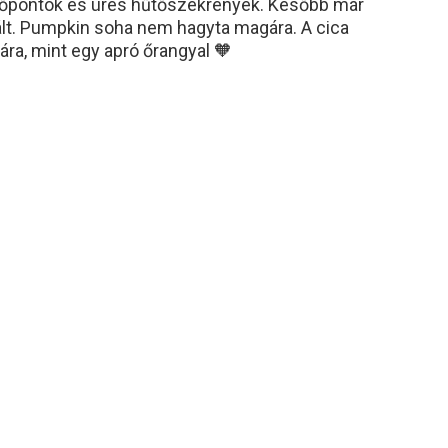
i időpontok és üres hűtőszekrények. Később már
vált. Pumpkin soha nem hagyta magára. A cica
ra, mint egy apró őrangyal 🧡