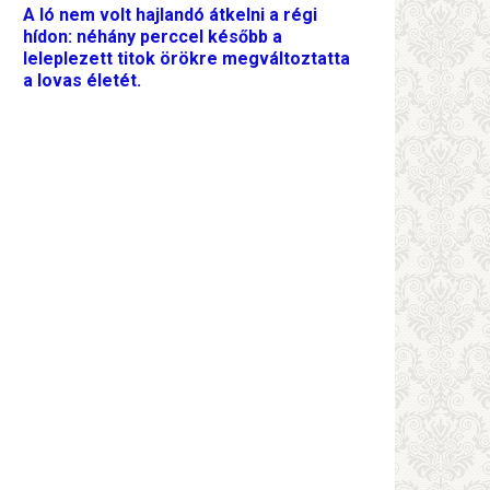
A ló nem volt hajlandó átkelni a régi
hídon: néhány perccel később a
leleplezett titok örökre megváltoztatta
a lovas életét.