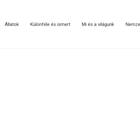
Állatok
Különféle és ismert
Mi és a világunk
Nemzet