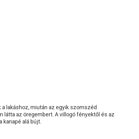
k a lakáshoz, miután az egyik szomszéd
 látta az öregembert. A villogó fényektől és az
 kanapé alá bújt.