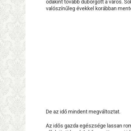
odakint tovább dübörgött a város. S
valószínűleg évekkel korábban ment
De az idő mindent megváltoztat.
Az idős gazda egészsége lassan romla