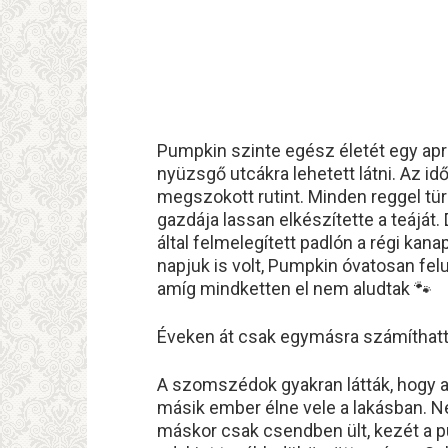
Pumpkin szinte egész életét egy apr
nyüzsgő utcákra lehetett látni. Az i
megszokott rutint. Minden reggel tü
gazdája lassan elkészítette a teájá
által felmelegített padlón a régi kan
napjuk is volt, Pumpkin óvatosan fel
amíg mindketten el nem aludtak 🐾
Éveken át csak egymásra számíthatt
A szomszédok gyakran látták, hogy a
másik ember élne vele a lakásban. N
máskor csak csendben ült, kezét a 