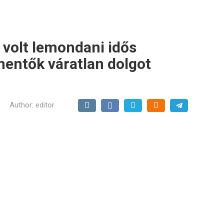
 volt lemondani idős
entők váratlan dolgot
Author:
editor