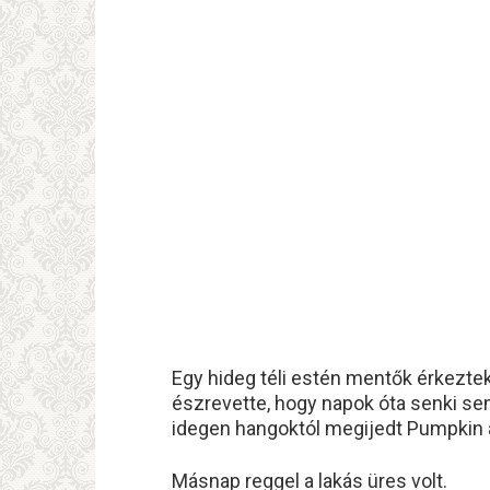
Egy hideg téli estén mentők érkezte
észrevette, hogy napok óta senki sem
idegen hangoktól megijedt Pumpkin a
Másnap reggel a lakás üres volt.