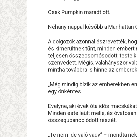
Csak Pumpkin maradt ott.
Néhány nappal később a Manhattan C
A dolgozók azonnal észrevették, ho
és kimerültnek tűnt, minden embert 
teljesen összecsomósodott, teste kis
szenvedett. Mégis, valahányszor va
mintha továbbra is hinne az embere
„Még mindig bízik az emberekben en
egy önkéntes.
Evelyne, aki évek óta idős macskáka
Minden este leült mellé, és óvatosa
összegubancolódott részét.
„Te nem ide való vagy” – mondta neki