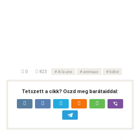
0
823
A la une
animaux
bébé
Tetszett a cikk? Oszd meg barátaiddal: