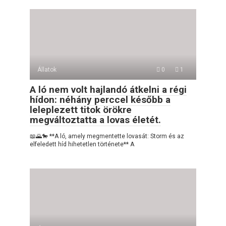
Állatok
0
1
A ló nem volt hajlandó átkelni a régi
hídon: néhány perccel később a
leleplezett titok örökre
megváltoztatta a lovas életét.
📖🌄🐎 **A ló, amely megmentette lovasát: Storm és az
elfeledett híd hihetetlen története** A