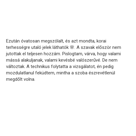
Ezután óvatosan megszólalt, és azt mondta, korai
terhességre utaló jelek láthatók 🌸. A szavak először nem
jutottak el teljesen hozzám. Pislogtam, várva, hogy valami
mássá alakuljanak, valami kevésbé valószerűvé. De nem
változtak. A technikus folytatta a vizsgálatot, én pedig
mozdulatlanul feküdtem, mintha a szoba észrevétlenül
megdőlt volna.