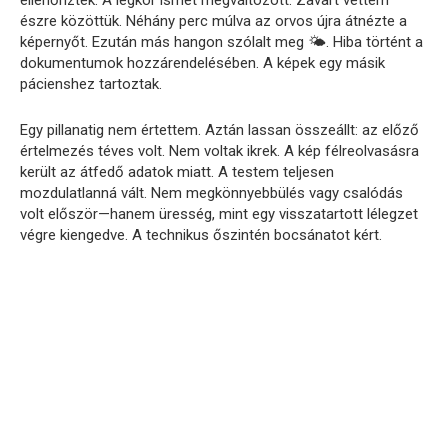
ellenőriztek. A légkör ismét megváltozott. Zavart vettem
észre közöttük. Néhány perc múlva az orvos újra átnézte a
képernyőt. Ezután más hangon szólalt meg 🌤️. Hiba történt a
dokumentumok hozzárendelésében. A képek egy másik
pácienshez tartoztak.
Egy pillanatig nem értettem. Aztán lassan összeállt: az előző
értelmezés téves volt. Nem voltak ikrek. A kép félreolvasásra
került az átfedő adatok miatt. A testem teljesen
mozdulatlanná vált. Nem megkönnyebbülés vagy csalódás
volt először—hanem üresség, mint egy visszatartott lélegzet
végre kiengedve. A technikus őszintén bocsánatot kért.