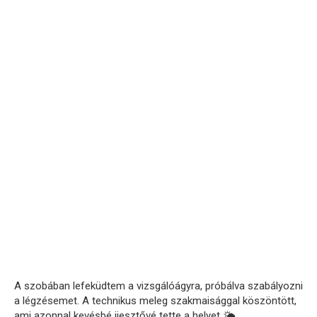
A szobában lefeküdtem a vizsgálóágyra, próbálva szabályozni
a légzésemet. A technikus meleg szakmaisággal köszöntött,
ami azonnal kevésbé ijesztővé tette a helyet 🌤️.