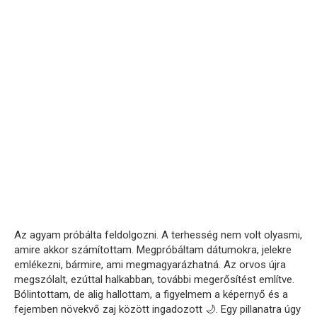
Az agyam próbálta feldolgozni. A terhesség nem volt olyasmi,
amire akkor számítottam. Megpróbáltam dátumokra, jelekre
emlékezni, bármire, ami megmagyarázhatná. Az orvos újra
megszólalt, ezúttal halkabban, további megerősítést említve.
Bólintottam, de alig hallottam, a figyelmem a képernyő és a
fejemben növekvő zaj között ingadozott 🌙. Egy pillanatra úgy