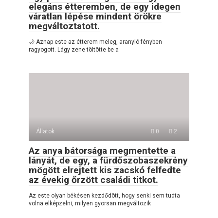
elegáns étteremben, de egy idegen
váratlan lépése mindent örökre
megváltoztatott.
🌙 Aznap este az étterem meleg, aranyló fényben
ragyogott. Lágy zene töltötte be a
Állatok
0
2
Az anya bátorsága megmentette a
lányát, de egy, a fürdőszobaszekrény
mögött elrejtett kis zacskó felfedte
az évekig őrzött családi titkot.
Az este olyan békésen kezdődött, hogy senki sem tudta
volna elképzelni, milyen gyorsan megváltozik