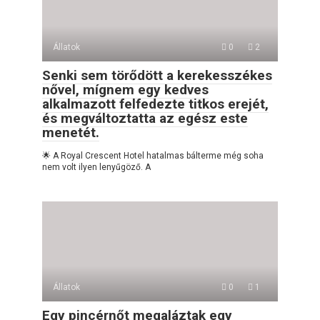
Állatok
0
2
Senki sem törődött a kerekesszékes
nővel, mígnem egy kedves
alkalmazott felfedezte titkos erejét,
és megváltoztatta az egész este
menetét.
🌟 A Royal Crescent Hotel hatalmas bálterme még soha
nem volt ilyen lenyűgöző. A
Állatok
0
1
Egy pincérnőt megaláztak egy