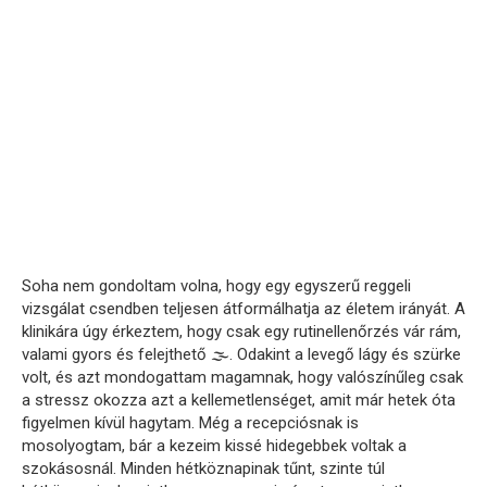
Soha nem gondoltam volna, hogy egy egyszerű reggeli
vizsgálat csendben teljesen átformálhatja az életem irányát. A
klinikára úgy érkeztem, hogy csak egy rutinellenőrzés vár rám,
valami gyors és felejthető 🌫️. Odakint a levegő lágy és szürke
volt, és azt mondogattam magamnak, hogy valószínűleg csak
a stressz okozza azt a kellemetlenséget, amit már hetek óta
figyelmen kívül hagytam. Még a recepciósnak is
mosolyogtam, bár a kezeim kissé hidegebbek voltak a
szokásosnál. Minden hétköznapinak tűnt, szinte túl