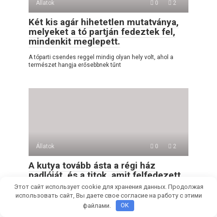
Állatok
0
2
Két kis agár hihetetlen mutatványa,
melyeket a tó partján fedeztek fel,
mindenkit meglepett.
A tóparti csendes reggel mindig olyan hely volt, ahol a
természet hangja erősebbnek tűnt
Állatok
0
2
A kutya tovább ásta a régi ház
padlóját, és a titok, amit felfedezett,
mindenkit meglepett.
Этот сайт использует cookie для хранения данных. Продолжая
использовать сайт, Вы даете свое согласие на работу с этими
A régi vidéki ház mindig is tele volt csendes emlékekkel. A
файлами.
OK
fából készült falak