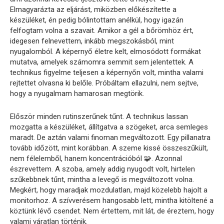
Elmagyarázta az eljárást, miközben előkészítette a
készüléket, én pedig bólintottam anélkül, hogy igazán
felfogtam volna a szavait. Amikor a gél a bőrömhöz ért,
idegesen felnevettem, inkább megszokásból, mint
nyugalomból. A képernyő életre kelt, elmosódott formákat
mutatva, amelyek számomra semmit sem jelentettek. A
technikus figyelme teljesen a képernyőn volt, mintha valami
rejtettet olvasna ki belőle. Próbáltam ellazulni, nem sejtve,
hogy a nyugalmam hamarosan megtörik.
Először minden rutinszerűnek tűnt. A technikus lassan
mozgatta a készüléket, állítgatva a szögeket, arca semleges
maradt. De aztán valami finoman megváltozott. Egy pillanatra
tovább időzött, mint korábban. A szeme kissé összeszűkült,
nem félelemből, hanem koncentrációból 🧩. Azonnal
észrevettem. A szoba, amely addig nyugodt volt, hirtelen
szűkebbnek tűnt, mintha a levegő is megváltozott volna.
Megkért, hogy maradjak mozdulatlan, majd közelebb hajolt a
monitorhoz. A szívverésem hangosabb lett, mintha kitöltené a
köztünk lévő csendet. Nem értettem, mit lát, de éreztem, hogy
valami váratlan történik.