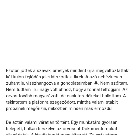
Ezután jöttek a szavak, amelyek mindent újra megváltoztattak:
két külön fejlődés jelei látszódtak. Ikrek. A szó nehézkesen
zuhant le, visszhangozva a gondolataimban 🔔. Nem szóltam.
Nem tudtam. Túl nagy volt ahhoz, hogy azonnal felfogjam. Az
orvos tovább magyarázott, de csak töredékeket hallottam. A
tekintetem a plafonra szegeződött, mintha valami stabilt
próbálnék megőrizni, miközben minden más elmozdul.
De aztán valami váratlan történt. Egy munkatárs gyorsan
belépett, halkan beszélve az orvossal. Dokumentumokat