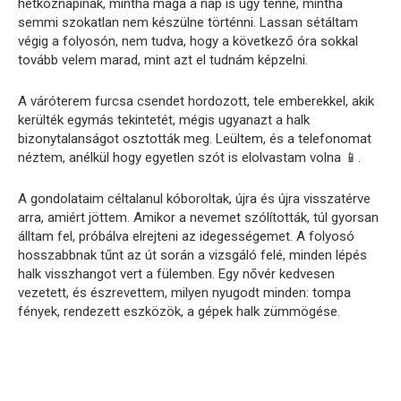
hétköznapinak, mintha maga a nap is úgy tenne, mintha
semmi szokatlan nem készülne történni. Lassan sétáltam
végig a folyosón, nem tudva, hogy a következő óra sokkal
tovább velem marad, mint azt el tudnám képzelni.
A váróterem furcsa csendet hordozott, tele emberekkel, akik
kerülték egymás tekintetét, mégis ugyanazt a halk
bizonytalanságot osztották meg. Leültem, és a telefonomat
néztem, anélkül hogy egyetlen szót is elolvastam volna 📱.
A gondolataim céltalanul kóboroltak, újra és újra visszatérve
arra, amiért jöttem. Amikor a nevemet szólították, túl gyorsan
álltam fel, próbálva elrejteni az idegességemet. A folyosó
hosszabbnak tűnt az út során a vizsgáló felé, minden lépés
halk visszhangot vert a fülemben. Egy nővér kedvesen
vezetett, és észrevettem, milyen nyugodt minden: tompa
fények, rendezett eszközök, a gépek halk zümmögése.