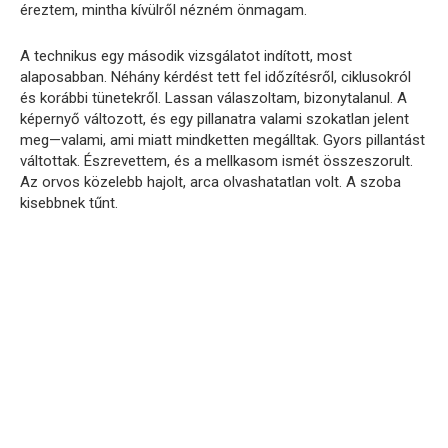
éreztem, mintha kívülről nézném önmagam.
A technikus egy második vizsgálatot indított, most
alaposabban. Néhány kérdést tett fel időzítésről, ciklusokról
és korábbi tünetekről. Lassan válaszoltam, bizonytalanul. A
képernyő változott, és egy pillanatra valami szokatlan jelent
meg—valami, ami miatt mindketten megálltak. Gyors pillantást
váltottak. Észrevettem, és a mellkasom ismét összeszorult.
Az orvos közelebb hajolt, arca olvashatatlan volt. A szoba
kisebbnek tűnt.